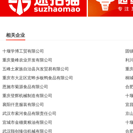
相关企业
十堰学博工贸有限公司
固
重庆曼峰农业开发有限公司
利
五峰土家族自治县兴发贸易有限公司
重
重庆市大足区宏晔乡板鸭食品有限公司
桐
恩施市菊源食品有限公司
合
重庆登辉机械制造有限公司
十
襄阳仟意服装有限公司
宜
武汉市索河食品有限责任公司
京
宜城市金穗黄粮油有限公司
十
武汉颐创臻信机械有限公司
合