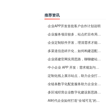
推荐资讯
·
企业APP开发首批客户合作计划说明
·
企业服务项目较多，站点栏目布局规划参考思路
·
企业定制软件开发，理清需求才能提升数字化落地效率
·
多渠道信息碎片化，如何构建适配 AI 检索的品牌信息源
·
企业搭建官网实用思路，聊聊建站容易忽视的问题
·
中小企业 APP 开发：需求规划与项目落地避坑经验分享
·
定制化线上展示站点，助力企业打通线上经营渠道
·
全链条数字化配套服务助力企业全域线上经营
·
多区域经营企业数字化建设新思路：多端载体与地域检索一体化落地思路分享
·
AI时代企业如何打造“全域可见”的数字资产？梓彤超越给出新解法