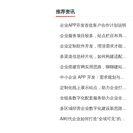
推荐资讯
·
企业APP开发首批客户合作计划说明
·
企业服务项目较多，站点栏目布局规划参考思路
·
企业定制软件开发，理清需求才能提升数字化落地效率
·
多渠道信息碎片化，如何构建适配 AI 检索的品牌信息源
·
企业搭建官网实用思路，聊聊建站容易忽视的问题
·
中小企业 APP 开发：需求规划与项目落地避坑经验分享
·
定制化线上展示站点，助力企业打通线上经营渠道
·
全链条数字化配套服务助力企业全域线上经营
·
多区域经营企业数字化建设新思路：多端载体与地域检索一体化落地思路分享
·
AI时代企业如何打造“全域可见”的数字资产？梓彤超越给出新解法