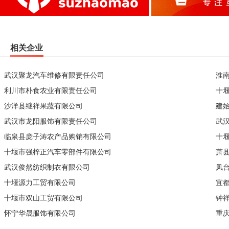
相关企业
武汉聚龙汽车维修有限责任公司
淮
利川市朴食农业有限责任公司
十
沙洋县继祥果蔬有限公司
建
武汉市龙阳服饰有限责任公司
武
临泉县庞子涛农产品购销有限公司
十
十堰市强梓正汽车零部件有限公司
萧
武汉俊然纺织制衣有限公司
凤
十堰源力工贸有限公司
宜
十堰市双山工贸有限公司
钟
怀宁华晟服饰有限公司
重