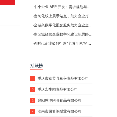
·
中小企业 APP 开发：需求规划与项目落地避坑经验分享
·
定制化线上展示站点，助力企业打通线上经营渠道
·
全链条数字化配套服务助力企业全域线上经营
·
多区域经营企业数字化建设新思路：多端载体与地域检索一体化落地思路分享
·
AI时代企业如何打造“全域可见”的数字资产？梓彤超越给出新解法
活跃榜
重庆市奉节县豆兴食品有限公司
1
重庆宏生园食品有限公司
2
襄阳憨厚阿哥食品有限公司
3
淮南市厨肴阁醋业有限公司
4