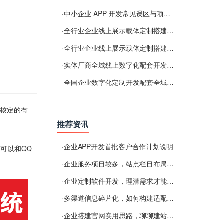
·
中小企业 APP 开发常见误区与项目规划实用经验
·
全行业企业线上展示载体定制搭建服务
·
全行业企业线上展示载体定制搭建服务
·
实体厂商全域线上数字化配套开发与地域检索优化服务
·
全国企业数字化定制开发配套全域搜索优化服务
证核定的有
推荐资讯
·
企业APP开发首批客户合作计划说明
可以和QQ
·
企业服务项目较多，站点栏目布局规划参考思路
·
企业定制软件开发，理清需求才能提升数字化落地效率
·
多渠道信息碎片化，如何构建适配 AI 检索的品牌信息源
·
企业搭建官网实用思路，聊聊建站容易忽视的问题