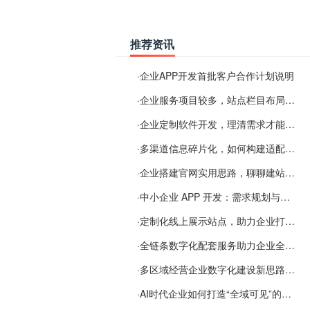
推荐资讯
·
企业APP开发首批客户合作计划说明
·
企业服务项目较多，站点栏目布局规划参考思路
·
企业定制软件开发，理清需求才能提升数字化落地效率
·
多渠道信息碎片化，如何构建适配 AI 检索的品牌信息源
·
企业搭建官网实用思路，聊聊建站容易忽视的问题
·
中小企业 APP 开发：需求规划与项目落地避坑经验分享
·
定制化线上展示站点，助力企业打通线上经营渠道
·
全链条数字化配套服务助力企业全域线上经营
·
多区域经营企业数字化建设新思路：多端载体与地域检索一体化落地思路分享
·
AI时代企业如何打造“全域可见”的数字资产？梓彤超越给出新解法