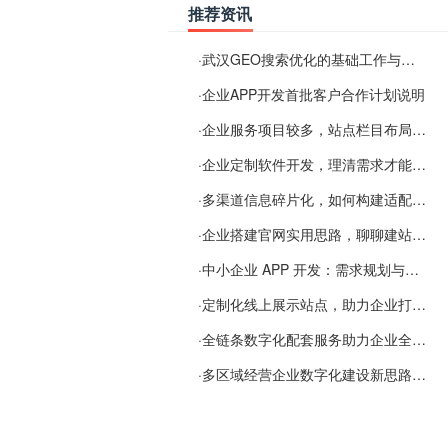
推荐资讯
·
武汉GEO搜索优化的基础工作与实施思路
·
企业APP开发首批客户合作计划说明
·
企业服务项目较多，站点栏目布局规划参考思路
·
企业定制软件开发，理清需求才能提升数字化落地效率
·
多渠道信息碎片化，如何构建适配 AI 检索的品牌信息源
·
企业搭建官网实用思路，聊聊建站容易忽视的问题
·
中小企业 APP 开发：需求规划与项目落地避坑经验分享
·
定制化线上展示站点，助力企业打通线上经营渠道
·
全链条数字化配套服务助力企业全域线上经营
·
多区域经营企业数字化建设新思路：多端载体与地域检索一体化落地思路分享