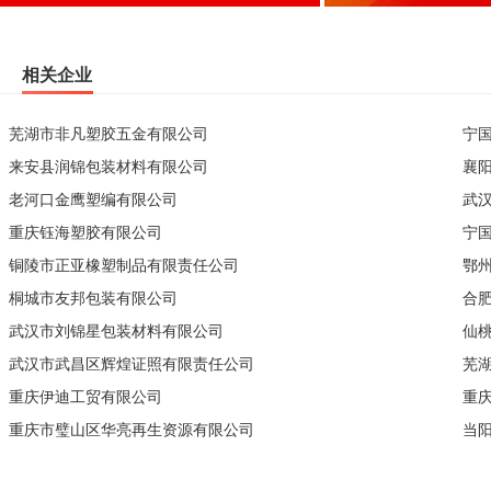
相关企业
芜湖市非凡塑胶五金有限公司
宁
来安县润锦包装材料有限公司
襄
老河口金鹰塑编有限公司
武
重庆钰海塑胶有限公司
宁
铜陵市正亚橡塑制品有限责任公司
鄂
桐城市友邦包装有限公司
合
武汉市刘锦星包装材料有限公司
仙
武汉市武昌区辉煌证照有限责任公司
芜
重庆伊迪工贸有限公司
重
重庆市璧山区华亮再生资源有限公司
当