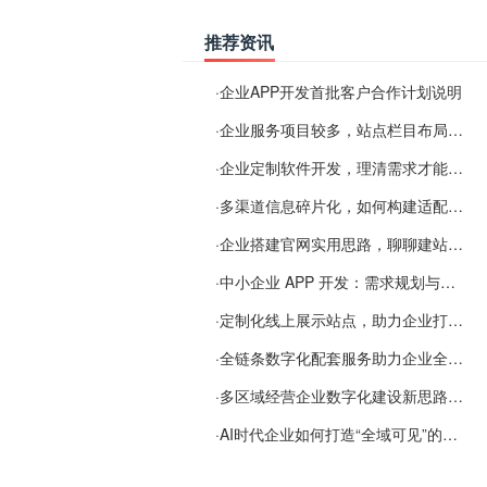
推荐资讯
·
企业APP开发首批客户合作计划说明
·
企业服务项目较多，站点栏目布局规划参考思路
·
企业定制软件开发，理清需求才能提升数字化落地效率
·
多渠道信息碎片化，如何构建适配 AI 检索的品牌信息源
·
企业搭建官网实用思路，聊聊建站容易忽视的问题
·
中小企业 APP 开发：需求规划与项目落地避坑经验分享
·
定制化线上展示站点，助力企业打通线上经营渠道
·
全链条数字化配套服务助力企业全域线上经营
·
多区域经营企业数字化建设新思路：多端载体与地域检索一体化落地思路分享
·
AI时代企业如何打造“全域可见”的数字资产？梓彤超越给出新解法