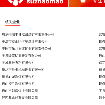
相关企业
恩施州咸丰县咸田煤矿有限责任公司
武
重庆市璧山区恒星煤业有限公司
邯
宁国市乐川石煤矿业有限责任公司
武
平泉隆盛矿业开发有限公司
唐
宽城鑫旺石料有限公司
保
廊坊市欧卡机械设备有限公司
蔚
磁县心诚洗煤有限公司
邯
唐山滦胜洗煤有限公司
邯
唐山市朝辉煤业有限公司
平
迁西县鑫轩型煤有限公司
河