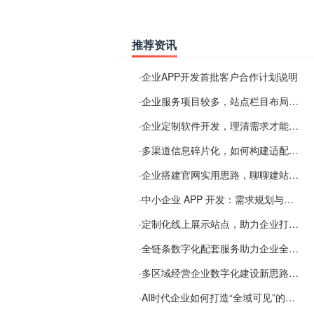
推荐资讯
·
企业APP开发首批客户合作计划说明
·
企业服务项目较多，站点栏目布局规划参考思路
·
企业定制软件开发，理清需求才能提升数字化落地效率
·
多渠道信息碎片化，如何构建适配 AI 检索的品牌信息源
·
企业搭建官网实用思路，聊聊建站容易忽视的问题
·
中小企业 APP 开发：需求规划与项目落地避坑经验分享
·
定制化线上展示站点，助力企业打通线上经营渠道
·
全链条数字化配套服务助力企业全域线上经营
·
多区域经营企业数字化建设新思路：多端载体与地域检索一体化落地思路分享
·
AI时代企业如何打造“全域可见”的数字资产？梓彤超越给出新解法