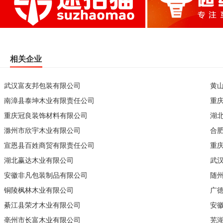
相关企业
武汉富友邦包装有限公司
黄
南漳县泰坤木业有限责任公司
重
重庆冠良装饰材料有限公司
湖
滁州市欣宇木业有限公司
合
宣恩县百姓商贸有限责任公司
重
湖北赢达木业有限公司
武
安徽非凡包装制品有限公司
随
铜陵枫林木业有限公司
广
綦江县荣才木业有限公司
安
亳州市长富木业有限公司
芜