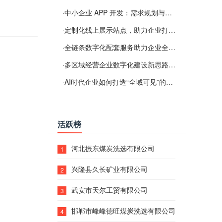
·
中小企业 APP 开发：需求规划与项目落地避坑经验分享
·
定制化线上展示站点，助力企业打通线上经营渠道
·
全链条数字化配套服务助力企业全域线上经营
·
多区域经营企业数字化建设新思路：多端载体与地域检索一体化落地思路分享
·
AI时代企业如何打造“全域可见”的数字资产？梓彤超越给出新解法
活跃榜
河北振东煤炭洗选有限公司
1
兴隆县久长矿业有限公司
2
武安市天尔工贸有限公司
3
邯郸市峰峰德旺煤炭洗选有限公司
4