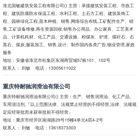
淮北国敏建筑安装工程有限公司() 主营：承接建筑安装工程、市政工
程、建筑防腐防水保温工程、水利工程、土石方工程、建筑装饰工
程、园林绿化工程,苗木种植、销售,网络综合布线,工矿配件生产、销
售,工矿设备维修,再生资源回收,销售办公用品、办公家具、工艺美术
品、计算机耗材、化工产品、交通设施、粉煤灰、炉渣、煤矸石、石
英石、煤炭,服装加工、销售,设计、制作国内各类广告,物业管理,家政
服务
地址：安徽省淮北市杜集区东湖商贸城57栋101、102号
联系人：
刘敏
电话：13305611022
重庆特耐驰润滑油有限公司
重庆特耐驰润滑油有限公司() 主营：生产、销售润滑油、化工产品、
车用清洁剂,『以上范围法律、法规禁止经营的不得经营,法律、法规规
定应经审批而未获审批前不得经营』
地址：重庆市经开区南湖路29号15幢4单元4层4-2号
联系人：
刘敏
电话：13618373303