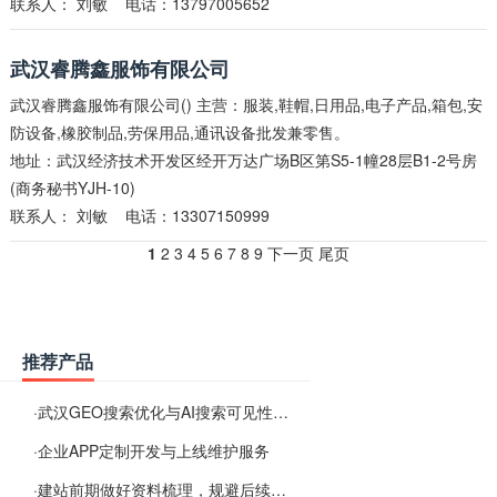
联系人：
刘敏
电话：13797005652
武汉睿腾鑫服饰有限公司
武汉睿腾鑫服饰有限公司() 主营：服装,鞋帽,日用品,电子产品,箱包,安
防设备,橡胶制品,劳保用品,通讯设备批发兼零售。
地址：武汉经济技术开发区经开万达广场B区第S5-1幢28层B1-2号房
(商务秘书YJH-10)
联系人：
刘敏
电话：13307150999
1
2
3
4
5
6
7
8
9
下一页
尾页
推荐产品
·
武汉GEO搜索优化与AI搜索可见性服务
·
企业APP定制开发与上线维护服务
·
建站前期做好资料梳理，规避后续各类使用难题