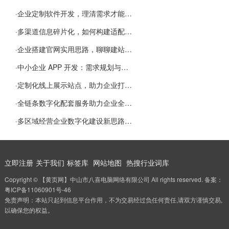
·
企业定制软件开发，理清需求才能提升数字化落地效率
·
多渠道信息碎片化，如何构建适配 AI 检索的品牌信息源
·
企业搭建官网实用思路，聊聊建站容易忽视的问题
·
中小企业 APP 开发：需求规划与项目落地避坑经验分享
·
定制化线上展示站点，助力企业打通线上经营渠道
·
全链条数字化配套服务助力企业全域线上经营
·
多区域经营企业数字化建设新思路：多端载体与地域检索一体化落地思路分享
立即注册
关于我们
标签库
网站地图
热搜行业词库
Copyright © 【黄页网】中山市八喜电脑网络有限公司 All rights reserved. 备案：
粤ICP备11060901号-46
免责声明：本站只起到信息平台作用，不为交易经过负任何责任,请双方谨慎交易,
以确保您的权益。