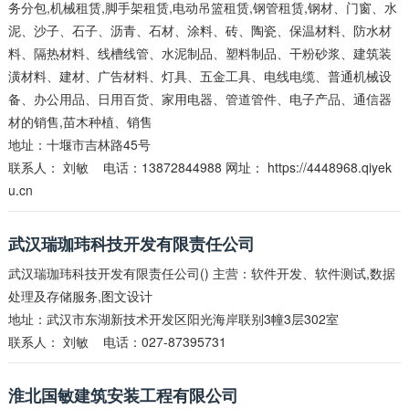
务分包,机械租赁,脚手架租赁,电动吊篮租赁,钢管租赁,钢材、门窗、水
泥、沙子、石子、沥青、石材、涂料、砖、陶瓷、保温材料、防水材
料、隔热材料、线槽线管、水泥制品、塑料制品、干粉砂浆、建筑装
潢材料、建材、广告材料、灯具、五金工具、电线电缆、普通机械设
备、办公用品、日用百货、家用电器、管道管件、电子产品、通信器
材的销售,苗木种植、销售
地址：十堰市吉林路45号
联系人：
刘敏
电话：13872844988 网址：
https://4448968.qiyek
u.cn
武汉瑞珈玮科技开发有限责任公司
武汉瑞珈玮科技开发有限责任公司() 主营：软件开发、软件测试,数据
处理及存储服务,图文设计
地址：武汉市东湖新技术开发区阳光海岸联别3幢3层302室
联系人：
刘敏
电话：027-87395731
淮北国敏建筑安装工程有限公司