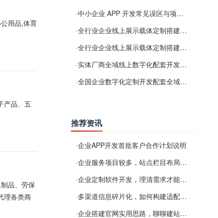
·
中小企业 APP 开发常见误区与项目规划实用经验
办公用品,体育
·
全行业企业线上展示载体定制搭建服务
·
全行业企业线上展示载体定制搭建服务
·
实体厂商全域线上数字化配套开发与地域检索优化服务
·
全国企业数字化定制开发配套全域搜索优化服务
子产品、五
推荐资讯
·
企业APP开发首批客户合作计划说明
·
企业服务项目较多，站点栏目布局规划参考思路
·
企业定制软件开发，理清需求才能提升数字化落地效率
及制品、劳保
·
多渠道信息碎片化，如何构建适配 AI 检索的品牌信息源
代理各类商
·
企业搭建官网实用思路，聊聊建站容易忽视的问题