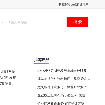
获客系统
|
热搜行业词库
搜 索
推荐产品
·
企业APP定制开发与上线维护服务
,网络科技
,代理,发布
·
建站前期做好资料梳理，规避后续各类使用难题
批发,零售。
·
定制软件开发服务，梳理企业数字化落地常见难点
·
企业线上信息布局，适配 AI 搜索需要留意这些要点
·
企业网站建设服务 官网搭建方案经验分享