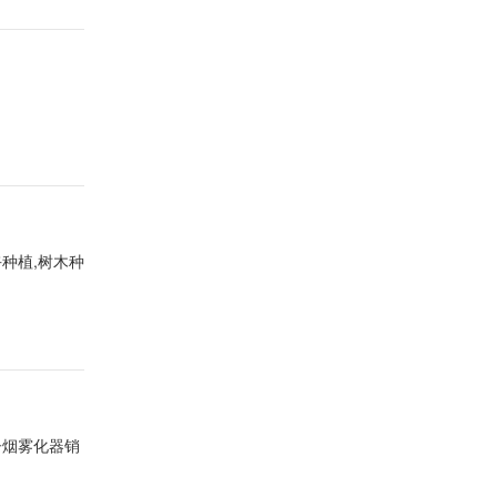
卉种植,树木种
子烟雾化器销