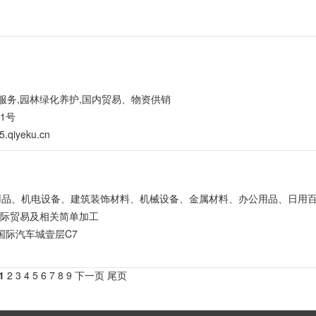
洁服务,园林绿化养护,国内贸易、物资供销
1号
5.qiyeku.cn
饰用品、机电设备、建筑装饰材料、机械设备、金属材料、办公用品、日用百
国际贸易及相关简单加工
国际汽车城壹层C7
1
2
3
4
5
6
7
8
9
下一页
尾页