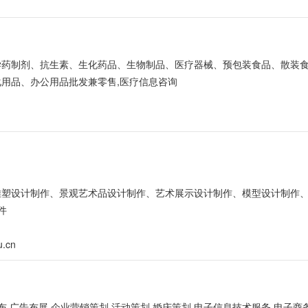
化学药制剂、抗生素、生化药品、生物制品、医疗器械、预包装食品、散装
用品、办公用品批发兼零售,医疗信息咨询
、雕塑设计制作、景观艺术品设计制作、艺术展示设计制作、模型设计制作
件
u.cn
布,广告布展,企业营销策划,活动策划,婚庆策划,电子信息技术服务,电子商