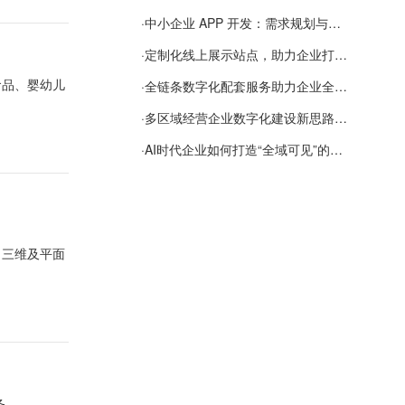
·
中小企业 APP 开发：需求规划与项目落地避坑经验分享
·
定制化线上展示站点，助力企业打通线上经营渠道
食品、婴幼儿
·
全链条数字化配套服务助力企业全域线上经营
·
多区域经营企业数字化建设新思路：多端载体与地域检索一体化落地思路分享
·
AI时代企业如何打造“全域可见”的数字资产？梓彤超越给出新解法
、三维及平面
务。