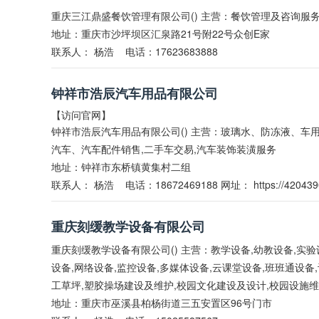
重庆三江鼎盛餐饮管理有限公司() 主营：餐饮管理及咨询服
地址：重庆市沙坪坝区汇泉路21号附22号众创E家
联系人：
杨浩
电话：17623683888
钟祥市浩辰汽车用品有限公司
【访问官网】
钟祥市浩辰汽车用品有限公司() 主营：玻璃水、防冻液、车
汽车、汽车配件销售,二手车交易,汽车装饰装潢服务
地址：钟祥市东桥镇黄集村二组
联系人：
杨浩
电话：18672469188 网址：
https://420439
重庆刻缓教学设备有限公司
重庆刻缓教学设备有限公司() 主营：教学设备,幼教设备,实验
设备,网络设备,监控设备,多媒体设备,云课堂设备,班班通设备
工草坪,塑胶操场建设及维护,校园文化建设及设计,校园设施
地址：重庆市巫溪县柏杨街道三五安置区96号门市