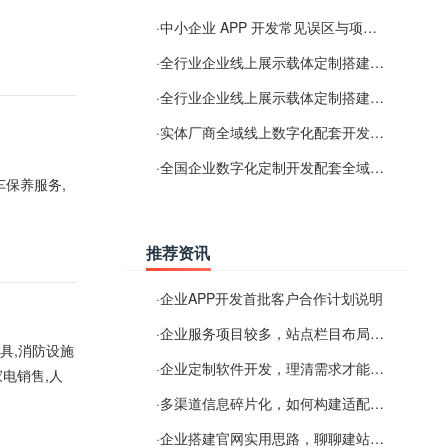
·
中小企业 APP 开发常见误区与项目规划实用经验
·
全行业企业线上展示载体定制搭建服务
·
全行业企业线上展示载体定制搭建服务
·
实体厂商全域线上数字化配套开发与地域检索优化服务
·
全国企业数字化定制开发配套全域搜索优化服务
保养服务,
推荐资讯
·
企业APP开发首批客户合作计划说明
·
企业服务项目较多，站点栏目布局规划参考思路
玩具,消防设施
·
企业定制软件开发，理清需求才能提升数字化落地效率
家电销售,人
·
多渠道信息碎片化，如何构建适配 AI 检索的品牌信息源
·
企业搭建官网实用思路，聊聊建站容易忽视的问题