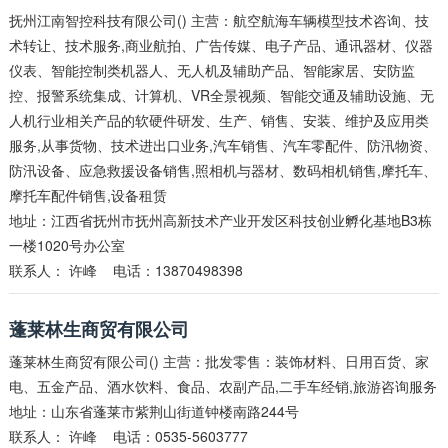
抚州江南智控科技有限公司() 主营：航空航海车辆模型技术咨询、技
术转让、技术服务,商业航拍、广告传媒、电子产品、通讯器材、仪器
仪表、智能控制类机器人、无人机及辅助产品、智能家居、安防监
控、报警系统集成、计算机、VR全景视频、智能交通及辅助设施、无
人机行业相关产品的软硬件研发、生产、销售、安装、维护及应用类
服务,从事货物、技术进出口业务,汽车销售、汽车零配件、防汛物资、
防汛设备、应急救援设备销售,照相机与器材、数码相机销售,摩托车、
摩托车配件销售,设备租赁
地址：江西省抚州市抚州高新技术产业开发区科技创业孵化基地B3栋
一楼1020号办公室
联系人：
许峰
电话：13870498398
蓬莱林生商贸有限公司
蓬莱林生商贸有限公司() 主营：批发零售：装饰材料、日用百货、家
电、五金产品、酒水饮料、食品、农副产品,二手车经销,旅游咨询服务
地址：山东省蓬莱市紫荆山街道钟楼南路244号
联系人：
许峰
电话：0535-5603777