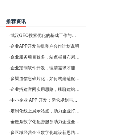
推荐资讯
·
武汉GEO搜索优化的基础工作与实施思路
·
企业APP开发首批客户合作计划说明
·
企业服务项目较多，站点栏目布局规划参考思路
·
企业定制软件开发，理清需求才能提升数字化落地效率
·
多渠道信息碎片化，如何构建适配 AI 检索的品牌信息源
·
企业搭建官网实用思路，聊聊建站容易忽视的问题
·
中小企业 APP 开发：需求规划与项目落地避坑经验分享
·
定制化线上展示站点，助力企业打通线上经营渠道
·
全链条数字化配套服务助力企业全域线上经营
·
多区域经营企业数字化建设新思路：多端载体与地域检索一体化落地思路分享