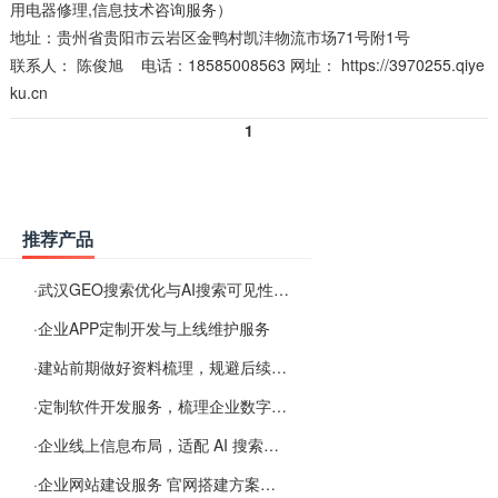
用电器修理,信息技术咨询服务）
地址：贵州省贵阳市云岩区金鸭村凯沣物流市场71号附1号
联系人：
陈俊旭
电话：18585008563 网址：
https://3970255.qiye
ku.cn
1
推荐产品
·
武汉GEO搜索优化与AI搜索可见性服务
·
企业APP定制开发与上线维护服务
·
建站前期做好资料梳理，规避后续各类使用难题
·
定制软件开发服务，梳理企业数字化落地常见难点
·
企业线上信息布局，适配 AI 搜索需要留意这些要点
·
企业网站建设服务 官网搭建方案经验分享