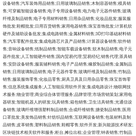
设备销售;汽车装饰用品销售;日用玻璃制品销售;木制容器销售;模具销
售;可穿戴智能设备销售;电子专用设备销售;电力电子元器件销售;玻璃
纤维及制品销售;电子专用材料销售;日用杂品销售;化妆品批发;服装服
饰批发;鞋帽批发;日用百货销售;家用电器销售;珠宝首饰批发;计算机软
硬件及辅助设备批发;集成电路销售;金属材料销售;3D打印基础材料销
售;汽车零配件批发;集成电路芯片及产品销售;计算器设备销售;软件销
售;音响设备销售;纸制品销售;智能车载设备销售;软木制品销售;电子元
器件批发;人工智能硬件销售;国内贸易代理;贸易经纪;销售代理;茶具销
售;安防设备销售;服装辅料销售;电子产品销售;橡胶制品销售;金属制品
销售;日用玻璃制品销售;电子元器件零售;玻璃纤维及制品销售;竹制品
销售;服装服饰零售;化妆品零售;厨具卫具及日用杂品零售;珠宝首饰零
售;信息系统集成服务;人工智能应用软件开发;集成电路设计;物联网技
术服务;物业管理;商业综合体管理服务;品牌管理;市场营销策划;家用电
器研发;智能机器人的研发;玩具销售;箱包销售;卫生洁具销售;光通信设
备销售;玻璃纤维增强塑料制品销售;合成纤维销售;搪瓷制品销售;医用
口罩批发;美发饰品销售;针纺织品销售;互联网设备销售;包装材料及制
品销售;皮革销售;塑料制品销售;鞋帽零售;软件开发;新兴能源技术研发;
区块链技术相关软件和服务;柜台,摊位出租;企业管理;钟表销售;竹制品