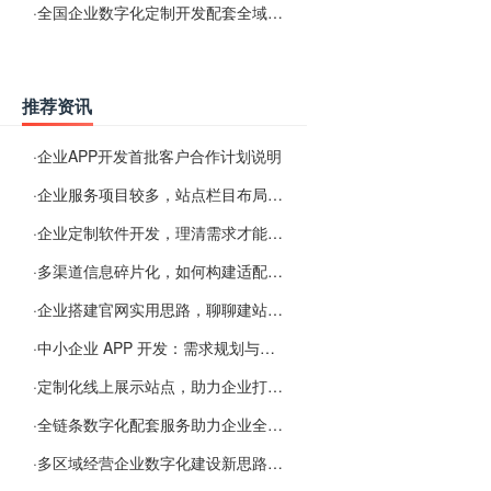
·
全国企业数字化定制开发配套全域搜索优化服务
推荐资讯
·
企业APP开发首批客户合作计划说明
·
企业服务项目较多，站点栏目布局规划参考思路
·
企业定制软件开发，理清需求才能提升数字化落地效率
·
多渠道信息碎片化，如何构建适配 AI 检索的品牌信息源
·
企业搭建官网实用思路，聊聊建站容易忽视的问题
·
中小企业 APP 开发：需求规划与项目落地避坑经验分享
·
定制化线上展示站点，助力企业打通线上经营渠道
·
全链条数字化配套服务助力企业全域线上经营
·
多区域经营企业数字化建设新思路：多端载体与地域检索一体化落地思路分享