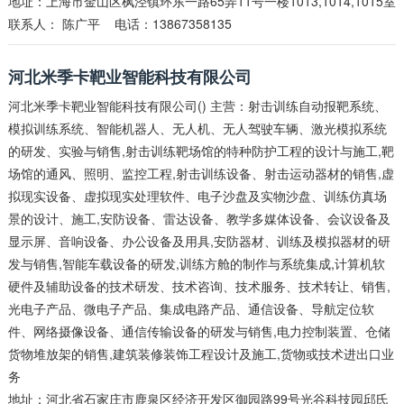
地址：上海市金山区枫泾镇环东一路65弄11号一楼1013,1014,1015室
联系人：
陈广平
电话：13867358135
河北米季卡靶业智能科技有限公司
河北米季卡靶业智能科技有限公司() 主营：射击训练自动报靶系统、
模拟训练系统、智能机器人、无人机、无人驾驶车辆、激光模拟系统
的研发、实验与销售,射击训练靶场馆的特种防护工程的设计与施工,靶
场馆的通风、照明、监控工程,射击训练设备、射击运动器材的销售,虚
拟现实设备、虚拟现实处理软件、电子沙盘及实物沙盘、训练仿真场
景的设计、施工,安防设备、雷达设备、教学多媒体设备、会议设备及
显示屏、音响设备、办公设备及用具,安防器材、训练及模拟器材的研
发与销售,智能车载设备的研发,训练方舱的制作与系统集成,计算机软
硬件及辅助设备的技术研发、技术咨询、技术服务、技术转让、销售,
光电子产品、微电子产品、集成电路产品、通信设备、导航定位软
件、网络摄像设备、通信传输设备的研发与销售,电力控制装置、仓储
货物堆放架的销售,建筑装修装饰工程设计及施工,货物或技术进出口业
务
地址：河北省石家庄市鹿泉区经济开发区御园路99号光谷科技园邱氏