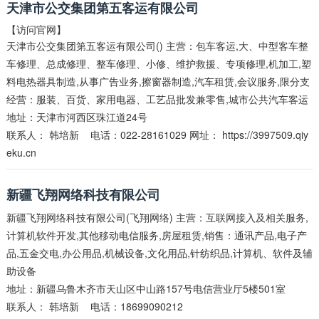
天津市公交集团第五客运有限公司
【访问官网】
天津市公交集团第五客运有限公司() 主营：包车客运,大、中型客车整
车修理、总成修理、整车修理、小修、维护救援、专项修理,机加工,塑
料电热器具制造,从事广告业务,擦窗器制造,汽车租赁,会议服务,限分支
经营：服装、百货、家用电器、工艺品批发兼零售,城市公共汽车客运
地址：天津市河西区珠江道24号
联系人：
韩培新
电话：022-28161029 网址：
https://3997509.qiy
eku.cn
新疆飞翔网络科技有限公司
新疆飞翔网络科技有限公司(飞翔网络) 主营：互联网接入及相关服务,
计算机软件开发,其他移动电信服务,房屋租赁,销售：通讯产品,电子产
品,五金交电,办公用品,机械设备,文化用品,针纺织品,计算机、软件及辅
助设备
地址：新疆乌鲁木齐市天山区中山路157号电信营业厅5楼501室
联系人：
韩培新
电话：18699090212