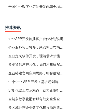
·
全国企业数字化定制开发配套全域搜索优化服务
推荐资讯
·
企业APP开发首批客户合作计划说明
·
企业服务项目较多，站点栏目布局规划参考思路
·
企业定制软件开发，理清需求才能提升数字化落地效率
·
多渠道信息碎片化，如何构建适配 AI 检索的品牌信息源
·
企业搭建官网实用思路，聊聊建站容易忽视的问题
·
中小企业 APP 开发：需求规划与项目落地避坑经验分享
·
定制化线上展示站点，助力企业打通线上经营渠道
·
全链条数字化配套服务助力企业全域线上经营
·
多区域经营企业数字化建设新思路：多端载体与地域检索一体化落地思路分享