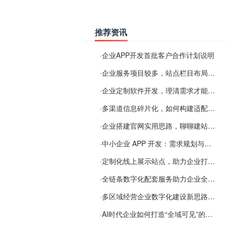
推荐资讯
·
企业APP开发首批客户合作计划说明
·
企业服务项目较多，站点栏目布局规划参考思路
·
企业定制软件开发，理清需求才能提升数字化落地效率
·
多渠道信息碎片化，如何构建适配 AI 检索的品牌信息源
·
企业搭建官网实用思路，聊聊建站容易忽视的问题
·
中小企业 APP 开发：需求规划与项目落地避坑经验分享
·
定制化线上展示站点，助力企业打通线上经营渠道
·
全链条数字化配套服务助力企业全域线上经营
·
多区域经营企业数字化建设新思路：多端载体与地域检索一体化落地思路分享
·
AI时代企业如何打造“全域可见”的数字资产？梓彤超越给出新解法